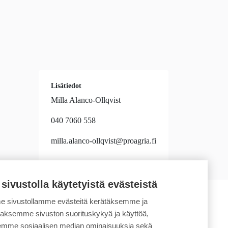
Lisätiedot
Milla Alanco-Ollqvist
040 7060 558
milla.alanco-ollqvist@proagria.fi
 sivustolla käytetyistä evästeistä
 sivustollamme evästeitä kerätäksemme ja
daksemme sivuston suorituskykyä ja käyttöä,
semme sosiaalisen median ominaisuuksia sekä