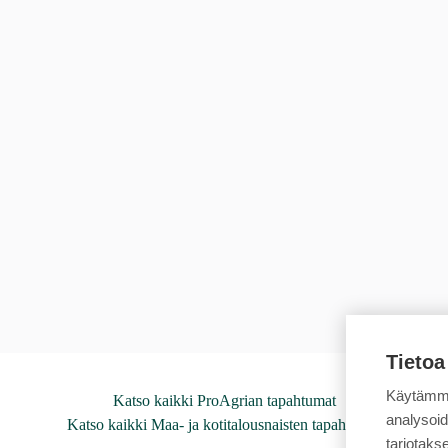
Tietoa
Käytämme
Katso kaikki ProAgrian tapahtumat
analysoi
Katso kaikki Maa- ja kotitalousnaisten tapahtumat
tarjotak