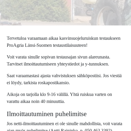
Tervetuloa varaamaan aikaa kasvinsuojeluruiskun testaukseen
ProAgria Länsi-Suomen testaustilaisuuteen!
Voit varata sinulle sopivan testausajan sivun alareunasta.
Tarvitset ilmoittautumiseen yhteystiedot ja y-tunnuksen.
Saat varaamastasi ajasta vahvistuksen sähköpostiisi. Jos viestiä
ei löydy, tarkista roskapostikansio.
Aikoja on tarjolla klo 9-16 välillä. Yhtä ruiskua varten on
varattu aikaa noin 40 minuuttia.
Ilmoittautuminen puhelimitse
Jos netti-ilmoittautuminen ei ole sinulle mahdollista, voit varata
ajan myös puhelimitse (Antti Raininko, p. 050 463 3392).