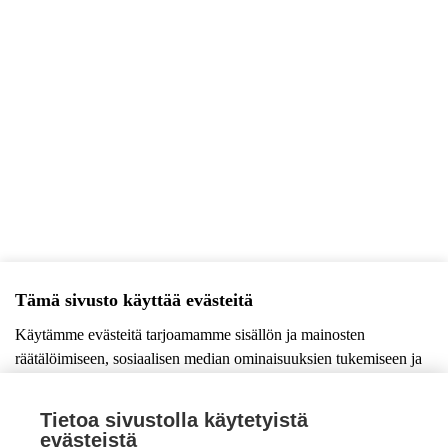
Tämä sivusto käyttää evästeitä
Käytämme evästeitä tarjoamamme sisällön ja mainosten
Näytä rekisteriseloste
räätälöimiseen, sosiaalisen median ominaisuuksien tukemiseen ja
kävijämäärämme analysoimiseen. Lisäksi jaamme sosiaalisen
median, mainosalan ja analytiikka-alan kumppaneillemme tietoja
Tietoa sivustolla käytetyistä
siitä, miten käytät sivustoamme. Kumppanimme voivat yhdistää
evästeistä