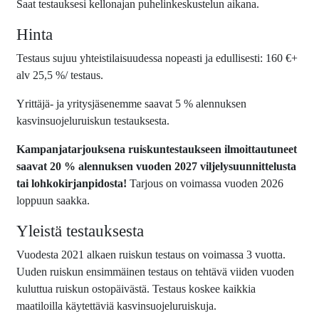
Saat testauksesi kellonajan puhelinkeskustelun aikana.
Hinta
Testaus sujuu yhteistilaisuudessa nopeasti ja edullisesti: 160 €+
alv 25,5 %/ testaus.
Yrittäjä- ja yritysjäsenemme saavat 5 % alennuksen
kasvinsuojeluruiskun testauksesta.
Kampanjatarjouksena ruiskuntestaukseen ilmoittautuneet
saavat 20 % alennuksen vuoden 2027 viljelysuunnittelusta
tai lohkokirjanpidosta!
Tarjous on voimassa vuoden 2026
loppuun saakka.
Yleistä testauksesta
Vuodesta 2021 alkaen ruiskun testaus on voimassa 3 vuotta.
Uuden ruiskun ensimmäinen testaus on tehtävä viiden vuoden
kuluttua ruiskun ostopäivästä. Testaus koskee kaikkia
maatiloilla käytettäviä kasvinsuojeluruiskuja.