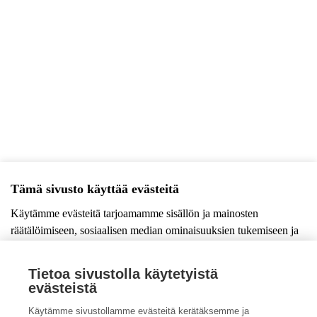
Tämä sivusto käyttää evästeitä
Käytämme evästeitä tarjoamamme sisällön ja mainosten
Näytä rekisteriseloste
räätälöimiseen, sosiaalisen median ominaisuuksien tukemiseen ja
kävijämäärämme analysoimiseen. Lisäksi jaamme sosiaalisen
median, mainosalan ja analytiikka-alan kumppaneillemme tietoja
Tietoa sivustolla käytetyistä
siitä, miten käytät sivustoamme. Kumppanimme voivat yhdistää
evästeistä
näitä tietoja muihin tietoihin, joita olet antanut heille tai joita on
Katso kaikki ProAgrian tapahtumat
Käytämme sivustollamme evästeitä kerätäksemme ja
kerätty, kun olet käyttänyt heidän palvelujaan.