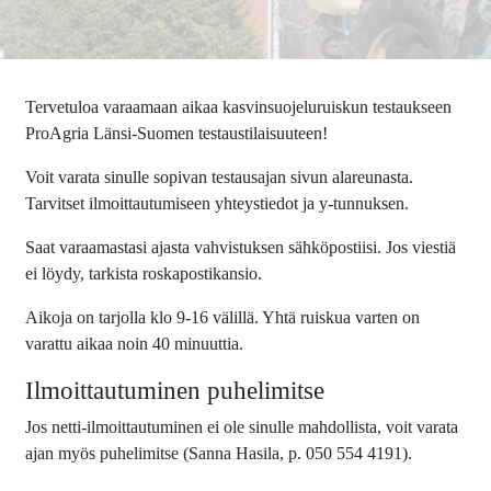
Tervetuloa varaamaan aikaa kasvinsuojeluruiskun testaukseen
ProAgria Länsi-Suomen testaustilaisuuteen!
Voit varata sinulle sopivan testausajan sivun alareunasta.
Tarvitset ilmoittautumiseen yhteystiedot ja y-tunnuksen.
Saat varaamastasi ajasta vahvistuksen sähköpostiisi. Jos viestiä
ei löydy, tarkista roskapostikansio.
Aikoja on tarjolla klo 9-16 välillä. Yhtä ruiskua varten on
varattu aikaa noin 40 minuuttia.
Ilmoittautuminen puhelimitse
Jos netti-ilmoittautuminen ei ole sinulle mahdollista, voit varata
ajan myös puhelimitse (Sanna Hasila, p. 050 554 4191).