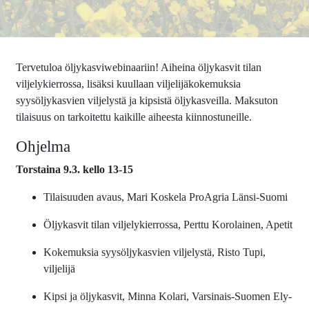
Tervetuloa öljykasviwebinaariin! Aiheina öljykasvit tilan
viljelykierrossa, lisäksi kuullaan viljelijäkokemuksia
syysöljykasvien viljelystä ja kipsistä öljykasveilla. Maksuton
tilaisuus on tarkoitettu kaikille aiheesta kiinnostuneille.
Ohjelma
Torstaina 9.3. kello 13-15
Tilaisuuden avaus, Mari Koskela ProAgria Länsi-Suomi
Öljykasvit tilan viljelykierrossa, Perttu Korolainen, Apetit
Kokemuksia syysöljykasvien viljelystä, Risto Tupi,
viljelijä
Kipsi ja öljykasvit, Minna Kolari, Varsinais-Suomen Ely-