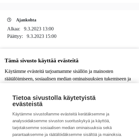
Ajankohta
Alkaa:
9.3.2023 13:00
Päättyy:
9.3.2023 15:00
Tämä sivusto käyttää evästeitä
Lisää tapahtuma kalenteriisi
Käytämme evästeitä tarjoamamme sisällön ja mainosten
räätälöimiseen, sosiaalisen median ominaisuuksien tukemiseen ja
kävijämäärämme analysoimiseen. Lisäksi jaamme sosiaalisen
median, mainosalan ja analytiikka-alan kumppaneillemme tietoja
Tietoa sivustolla käytetyistä
siitä, miten käytät sivustoamme. Kumppanimme voivat yhdistää
evästeistä
näitä tietoja muihin tietoihin, joita olet antanut heille tai joita on
Katso kaikki ProAgrian tapahtumat
Käytämme sivustollamme evästeitä kerätäksemme ja
kerätty, kun olet käyttänyt heidän palvelujaan.
Katso kaikki Maa- ja kotitalousnaisten tapahtumat
analysoidaksemme sivuston suorituskykyä ja käyttöä,
tarjotaksemme sosiaalisen median ominaisuuksia sekä
© Copyright ProAgria
Tietosuojaseloste
|
Saavutettavuusseloste
Salli kaikki
parantaaksemme ja räätälöidäksemme sisältöä ja mainoksia.