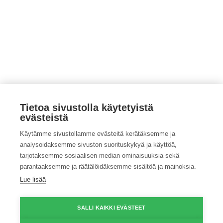
Tietoa sivustolla käytetyistä
evästeistä
Katso kaikki ProAgrian tapahtumat
Käytämme sivustollamme evästeitä kerätäksemme ja
Katso kaikki Maa- ja kotitalousnaisten tapahtumat
analysoidaksemme sivuston suorituskykyä ja käyttöä,
tarjotaksemme sosiaalisen median ominaisuuksia sekä
© Copyright ProAgria
Tietosuojaseloste
|
Saavutettavuusseloste
parantaaksemme ja räätälöidäksemme sisältöä ja mainoksia.
Lue lisää
SALLI KAIKKI EVÄSTEET