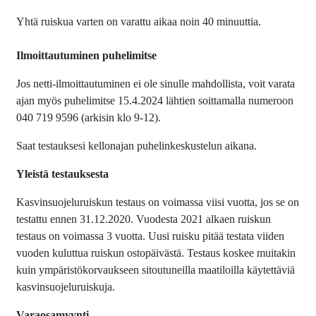
Yhtä ruiskua varten on varattu aikaa noin 40 minuuttia.
Ilmoittautuminen puhelimitse
Jos netti-ilmoittautuminen ei ole sinulle mahdollista, voit varata
ajan myös puhelimitse 15.4.2024 lähtien soittamalla numeroon
040 719 9596 (arkisin klo 9-12).
Saat testauksesi kellonajan puhelinkeskustelun aikana.
Yleistä testauksesta
Kasvinsuojeluruiskun testaus on voimassa viisi vuotta, jos se on
testattu ennen 31.12.2020. Vuodesta 2021 alkaen ruiskun
testaus on voimassa 3 vuotta. Uusi ruisku pitää testata viiden
vuoden kuluttua ruiskun ostopäivästä. Testaus koskee muitakin
kuin ympäristökorvaukseen sitoutuneilla maatiloilla käytettäviä
kasvinsuojeluruiskuja.
Varaosamyynti