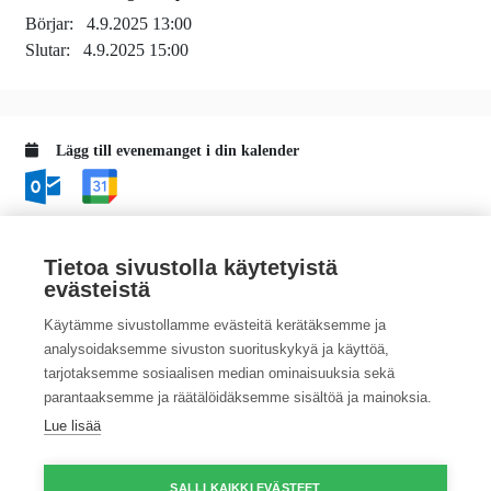
Börjar:
4.9.2025 13:00
Slutar:
4.9.2025 15:00
Lägg till evenemanget i din kalender
Tietoa sivustolla käytetyistä
evästeistä
Katso kaikki ProAgrian tapahtumat
Käytämme sivustollamme evästeitä kerätäksemme ja
Katso kaikki Maa- ja kotitalousnaisten tapahtumat
analysoidaksemme sivuston suorituskykyä ja käyttöä,
tarjotaksemme sosiaalisen median ominaisuuksia sekä
© Copyright ProAgria
Tietosuojaseloste
|
Saavutettavuusseloste
parantaaksemme ja räätälöidäksemme sisältöä ja mainoksia.
Lue lisää
SALLI KAIKKI EVÄSTEET