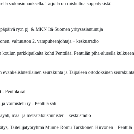
sella sadonsiunauksella. Tarjolla on ruishuttua soppatykistä!
ipäpäivä ry:n pj. & MKN Itä-Suomen yritysasiantuntija
onen
, valtuuston 2. varapuheenjohtaja – keskusradio
 koulun parkkipaikalta kohti Penttilää. Penttilän piha-alueella kulkueen
evankelisluterilainen seurakunta ja Taipaleen ortodoksinen seurakunt
- Penttilä sali
ja voimistelu ry - Penttilä sali
sayah, maa- ja metsätalousministeri - keskusradio
-esitys, Taiteilijatyöryhmä Munne-Romu-Tarkkonen-Hirvonen – Penttilä