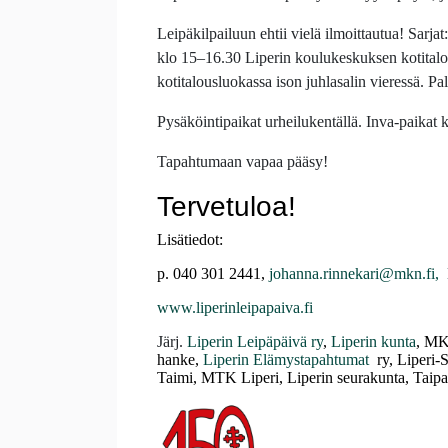
Leipäkilpailuun ehtii vielä ilmoittautua! Sarjat
klo 15–16.30 Liperin koulukeskuksen kotital
kotitalousluokassa ison juhlasalin vieressä. Pal
Pysäköintipaikat urheilukentällä. Inva-paikat k
Tapahtumaan vapaa pääsy!
Tervetuloa!
Lisätiedot:
p. 040 301 2441,
johanna.rinnekari@mkn.fi,
www.liperinleipapaiva.fi
Järj.
Liperin Leipäpäivä ry
,
Liperin kunta
,
MKN
hanke,
Liperin Elämystapahtumat
ry, Liperi-
Taimi, MTK Liperi, Liperin seurakunta, Taipa