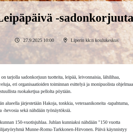
Leipäpäivä -sadonkorjuu
27.9.2025 10:00
Liperin kk:n koulukeskus
 tarjolla sadonkorjuun tuotteita, leipää, leivonnaisia, lähilihaa,
veluja, eri organisaatioiden toiminnan esittelyä ja monipuolista ohjelmaa
uullista ruokaketjua pellolta pöytään.
alueella järjestetään Hakoja, tonkkia, veteraanikoneita -tapahtuma,
 ja -hevosia sekä nähdään työnäytöksiä.
kunnan 150-vuotisjuhlaa. Juhlan kunniaksi nähdään "150 vuotta
aiteilijatyöryhmä Munne-Romu-Tarkkonen-Hirvonen. Päivä käynnistyy