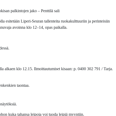
isan palkintojen jako – Penttilä sali
sitetään Liperi-Seuran tallenteita ruokakulttuuriin ja perinteisiin
nuvaja avoinna klo 12–14, opas paikalla.
dessä.
lla alkaen klo 12.15. Ilmoittautumiset kisaan: p. 0400 302 791 / Tarja.
senkenkien taontaa.
onäytöksiä.
hon kuka tahansa leipoja voi tuoda leipiä myyntiin.