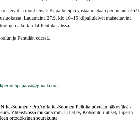
: ruisleivät ja muut leivät. Kilpailuleipiä vastaanotetaan perjantaina 26.9.
ousluokassa.
Lauantaina 27.9. klo 10–15 kilpailuleivät maisteltavina
kintojen jako klo 14 Penttilä salissa.
oulun ja Penttilän edessä.
liperinleipapaiva@gmail.com
,
 Itä-Suomen / ProAgria Itä-Suomen Pellolta pöytään näkyväksi -
Seura. Yhteistyössä mukana mm. LiLat ry, Kotiseutu-uutiset, Liperin
leen ortodoksinen seurakunta