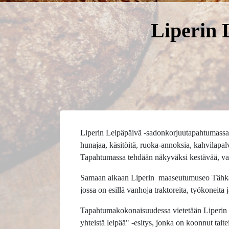
Liperin 
Liperin Leipäpäivä -sadonkorjuutapahtumassa on
hunajaa, käsitöitä, ruoka-annoksia, kahvilapal
Tapahtumassa tehdään näkyväksi kestävää, vast
Samaan aikaan Liperin
maaseutumuseo Tähkän 
jossa on esillä vanhoja traktoreita, työkoneita
Tapahtumakokonaisuudessa vietetään Liperin 
yhteistä leipää" -esitys, jonka on koonnut t