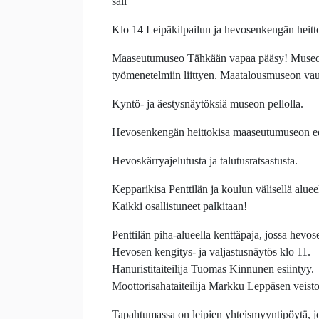
sali
Klo 14 Leipäkilpailun ja hevosenkengän heittok
Maaseutumuseo Tähkään vapaa pääsy! Museolla e
työmenetelmiin liittyen. Maatalousmuseon vau
Kyntö- ja äestysnäytöksiä museon pellolla.
Hevosenkengän heittokisa maaseutumuseon e
Hevoskärryajelutusta ja talutusratsastusta.
Kepparikisa Penttilän ja koulun välisellä aluee
Kaikki osallistuneet palkitaan!
Penttilän piha-alueella kenttäpaja, jossa hevo
Hevosen kengitys- ja valjastusnäytös klo 11.
Hanuristitaiteilija Tuomas Kinnunen esiintyy.
Moottorisahataiteilija Markku Leppäsen veist
Tapahtumassa on leipien yhteismyyntipöytä, jo