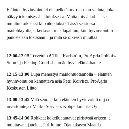
Eläinten hyvinvointi ei ole pelkkä arvo – se on valinta, joka
näkyy tekemisessä ja tuloksessa. Mutta missä kohtaa se
muuttuu oikeaksi kilpailueduksi? Tässä sessiossa
maitotilayrittäjät kertovat, mitä tapahtuu, kun hyvinvointiin
panostetaan tosissaan – ja mitä se oikeasti muuttaa.
12:00-12:15
Tervetuloa! Tiina Karlström, ProAgria Pohjois-
Suomi ja Feeling Good -Lehmän hyvä elämä-hanke
12:15-13:00
Lupa menestyä maidontuotannolla – eläinten
hyvinvointi on kannattava asia Petri Koivisto, ProAgria
Keskusten Liitto
13:00-13:45
Mitä seuraa, kun eläinten hyvinvointi ohjaa
investointeja? Marko Sorvisto, Kotipellon Tila Oy
13:45-14:30
Rohkeat kokeilut antavat piristystä arkeen ja
muuttavat ajattelua, Jari Junno, Ojantakasen Maatila