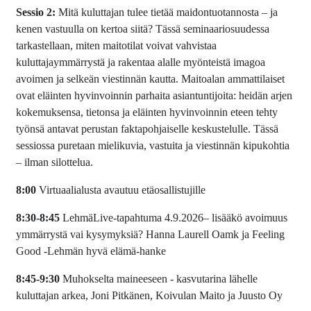
Sessio 2:
Mitä kuluttajan tulee tietää maidontuotannosta – ja
kenen vastuulla on kertoa siitä? Tässä seminaariosuudessa
tarkastellaan, miten maitotilat voivat vahvistaa
kuluttajaymmärrystä ja rakentaa alalle myönteistä imagoa
avoimen ja selkeän viestinnän kautta. Maitoalan ammattilaiset
ovat eläinten hyvinvoinnin parhaita asiantuntijoita: heidän arjen
kokemuksensa, tietonsa ja eläinten hyvinvoinnin eteen tehty
työnsä antavat perustan faktapohjaiselle keskustelulle. Tässä
sessiossa puretaan mielikuvia, vastuita ja viestinnän kipukohtia
– ilman silottelua.
8:00
Virtuaalialusta avautuu etäosallistujille
8:30-8:45
LehmäLive-tapahtuma 4.9.2026– lisääkö avoimuus
ymmärrystä vai kysymyksiä? Hanna Laurell Oamk ja Feeling
Good -Lehmän hyvä elämä-hanke
8:45-9:30
Muhokselta maineeseen - kasvutarina lähelle
kuluttajan arkea, Joni Pitkänen, Koivulan Maito ja Juusto Oy