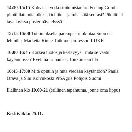
14:30-15:15
Kahvi- ja verkostoitumistauko: Feeling Good -
pilottitilat: mitä oikeasti tehtiin – ja mitä siitä seurasi? Pilottitilat
tavattavissa posterinäyttelyssä
15:15-16:00
Tutkimuksella parempaa ruokintaa Suomen
lehmille, Marketta Rinne Tutkimusprofessori LUKE
16:00-16:45
Korkea tuotos ja kestävyys - mitä se vaatii
käytännössä? Eveliina Liinamaa, Toukomaan tila
16:45-17:00
Mitä opittiin ja mitä viedään käytäntöön? Paula
Orava ja Sini Koivukoski ProAgria Pohjois-Suomi
Illallinen klo
19.00-21
(erillinen tapahtuma, jonne oma lippu)
Keskiviikko 25.11.