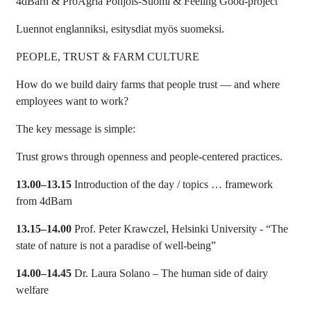
4dBarn & ProAgria Pohjois-Suomi & Feeling Good-project
Luennot englanniksi, esitysdiat myös suomeksi.
PEOPLE, TRUST & FARM CULTURE
How do we build dairy farms that people trust — and where
employees want to work?
The key message is simple:
Trust grows through openness and people-centered practices.
13.00–13.15
Introduction of the day / topics … framework
from 4dBarn
13.15–14.00
Prof. Peter Krawczel, Helsinki University - “The
state of nature is not a paradise of well-being”
14.00–14.45
Dr. Laura Solano – The human side of dairy
welfare