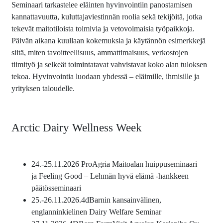
Seminaari tarkastelee eläinten hyvinvointiin panostamisen
kannattavuutta, kuluttajaviestinnän roolia sekä tekijöitä, jotka
tekevät maitotiloista toimivia ja vetovoimaisia työpaikkoja.
Päivän aikana kuullaan kokemuksia ja käytännön esimerkkejä
siitä, miten tavoitteellisuus, ammattimaisuus, verkostojen
tiimityö ja selkeät toimintatavat vahvistavat koko alan tuloksen
tekoa. Hyvinvointia luodaan yhdessä – eläimille, ihmisille ja
yrityksen taloudelle.
Arctic Dairy Wellness Week
24.-25.11.2026 ProAgria Maitoalan huippuseminaari
ja Feeling Good – Lehmän hyvä elämä -hankkeen
päätösseminaari
25.-26.11.2026.4dBarnin kansainvälinen,
englanninkielinen Dairy Welfare Seminar