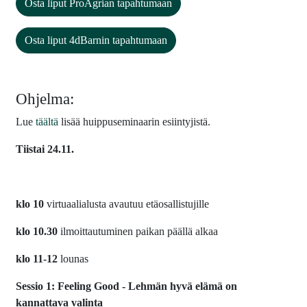
Osta liput ProAgrian tapahtumaan
Osta liput 4dBarnin tapahtumaan
Ohjelma:
Lue
täältä
lisää huippuseminaarin esiintyjistä.
Tiistai 24.11.
klo 10
virtuaalialusta avautuu etäosallistujille
klo 10.30
ilmoittautuminen paikan päällä alkaa
klo 11-12
lounas
Sessio 1: Feeling Good - Lehmän hyvä elämä on
kannattava valinta