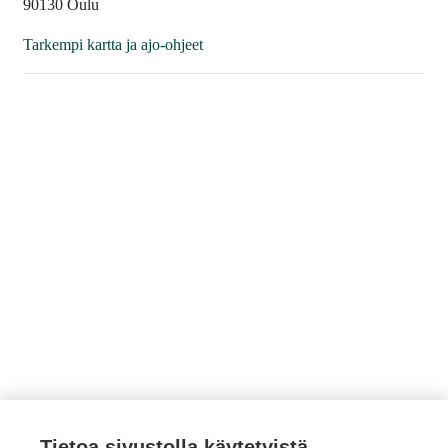
90130 Oulu
Tarkempi kartta ja ajo-ohjeet
Tietoa sivustolla käytetyistä