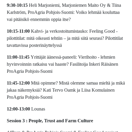
9:30-10:15
Heli Marjoniemi, Marjoniemen Maito Oy & Tiina
Karlström, ProAgria Pohjois-Suomi: Voiko lehmää kouluttaa
vai pitäisikö ennemmin oppia itse?
10:15-11:00
Kahvi- ja verkostoitumistauko: Feeling Good -
pilottitilat: mitä oikeasti tehtiin – ja mitä siitä seurasi? Pilottitilat
tavattavissa posterinäyttelyssä
11:00-11:45
Yrittäjät äänessä-paneeli: Vierihoito - lehmien
hyvinvoinnin ratkaisu vai haaste? Fasilitoija Inkeri Räisänen
ProAgria Pohjois-Suomi
11:45-12:00
Mitä opimme? Mistä olemme samaa mieltä ja mikä
jakaa näkemyksiä? Kati Tervo Oamk ja Liisa Komulainen
ProAgria Pohjois-Suomi
12:00-13:00
Lounas
Session 3 : People, Trust and Farm Culture