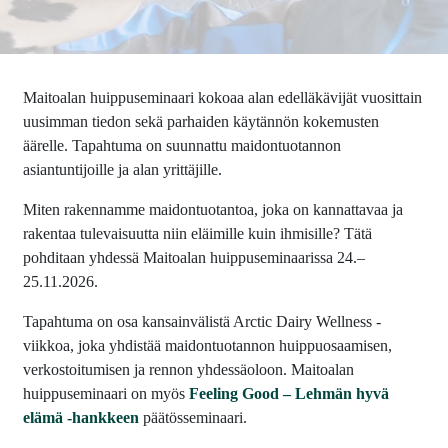
Maitoalan huippuseminaari kokoaa alan edelläkävijät vuosittain
uusimman tiedon sekä parhaiden käytännön kokemusten
äärelle. Tapahtuma on suunnattu maidontuotannon
asiantuntijoille ja alan yrittäjille.
Miten rakennamme maidontuotantoa, joka on kannattavaa ja
rakentaa tulevaisuutta niin eläimille kuin ihmisille? Tätä
pohditaan yhdessä Maitoalan huippuseminaarissa 24.–
25.11.2026.
Tapahtuma on osa kansainvälistä Arctic Dairy Wellness -
viikkoa, joka yhdistää maidontuotannon huippuosaamisen,
verkostoitumisen ja rennon yhdessäoloon. Maitoalan
huippuseminaari on myös
Feeling Good – Lehmän hyvä
elämä -hankkeen
päätösseminaari.