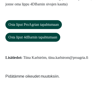
jonne oma lippu 4DBarnin sivujen kautta)
Osta liput ProAgrian tapahtumaan
Osta liput 4dBarnin tapahtumaan
Lisätiedot:
Tiina Karlström, tiina.karlstrom@proagria.fi
Pidätämme oikeudet muutoksiin.