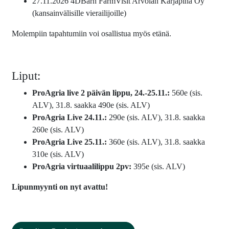
27.11.2026 4DBarn FarmVisit Arvolan Karjapiha Oy
(kansainvälisille vierailijoille)
Molempiin tapahtumiin voi osallistua myös etänä.
Liput:
ProAgria live 2 päivän lippu, 24.-25.11.:
560e (sis.
ALV), 31.8. saakka 490e (sis. ALV)
ProAgria Live 24.11.:
290e (sis. ALV), 31.8. saakka
260e (sis. ALV)
ProAgria Live 25.11.:
360e (sis. ALV), 31.8. saakka
310e (sis. ALV)
ProAgria virtuaalilippu 2pv:
395e (sis. ALV)
Lipunmyynti on nyt avattu!