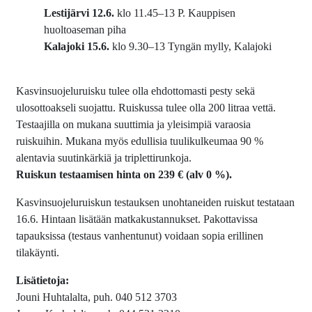
Lestijärvi 12.6.
klo 11.45–13 P. Kauppisen
huoltoaseman piha
Kalajoki 15.6.
klo 9.30–13 Tyngän mylly, Kalajoki
Kasvinsuojeluruisku tulee olla ehdottomasti pesty sekä
ulosottoakseli suojattu. Ruiskussa tulee olla 200 litraa vettä.
Testaajilla on mukana suuttimia ja yleisimpiä varaosia
ruiskuihin. Mukana myös edullisia tuulikulkeumaa 90 %
alentavia suutinkärkiä ja triplettirunkoja.
Ruiskun testaamisen hinta on 239 € (alv 0 %).
Kasvinsuojeluruiskun testauksen unohtaneiden ruiskut testataan
16.6. Hintaan lisätään matkakustannukset. Pakottavissa
tapauksissa (testaus vanhentunut) voidaan sopia erillinen
tilakäynti.
Lisätietoja:
Jouni Huhtalalta, puh. 040 512 3703