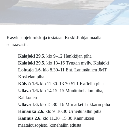
Kasvinsuojeluruiskuja testataan Keski-Pohjanmaalla
seuraavasti:
Kalajoki 29.5.
klo 9–12 Hankkijan piha
Kalajoki 29.5.
klo 13–16 Tyngän mylly, Kalajoki
Lohtaja 1.6.
klo 8.30–11 Ent. Lantmännen JMT
Koskelan piha
Kälviä 1.6.
klo 11.30–13.30 ST1 Kaffelin piha
Ullava 1.6.
klo 14.15–15 Monitoimitalon piha,
Rahkonen
Ullava 1.6.
klo 15.30–16 M-market Lukkarin piha
Himanka 2.6.
klo 9–10.30 Urheiluhallin piha
Kannus 2.6.
klo 11.30–15.30 Kannuksen
maatalousopisto, konehallin edusta