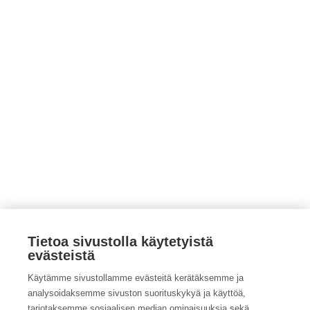
Tietoa sivustolla käytetyistä
evästeistä
Katso kaikki ProAgrian tapahtumat
Käytämme sivustollamme evästeitä kerätäksemme ja
Katso kaikki Maa- ja kotitalousnaisten tapahtumat
analysoidaksemme sivuston suorituskykyä ja käyttöä,
tarjotaksemme sosiaalisen median ominaisuuksia sekä