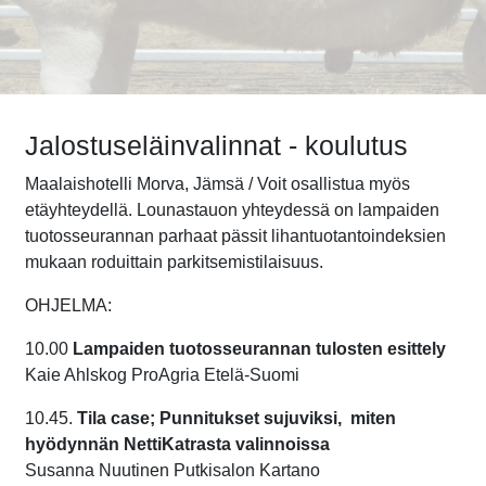
Jalostuseläinvalinnat - koulutus
Maalaishotelli Morva, Jämsä /
Voit osallistua myös
etäyhteydellä. Lounastauon yhteydessä on lampaiden
tuotosseurannan parhaat pässit lihantuotantoindeksien
mukaan roduittain parkitsemistilaisuus.
OHJELMA:
10.00
Lampaiden tuotosseurannan tulosten esittely
Kaie Ahlskog ProAgria Etelä-Suomi
10.45.
Tila case; Punnitukset sujuviksi, miten
hyödynnän NettiKatrasta valinnoissa
Susanna Nuutinen Putkisalon Kartano