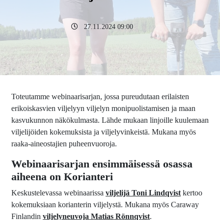
27.11.2024 09:00
Toteutamme webinaarisarjan, jossa pureudutaan erilaisten
erikoiskasvien viljelyyn viljelyn monipuolistamisen ja maan
kasvukunnon näkökulmasta. Lähde mukaan linjoille kuulemaan
viljelijöiden kokemuksista ja viljelyvinkeistä. Mukana myös
raaka-aineostajien puheenvuoroja.
Webinaarisarjan ensimmäisessä osassa
aiheena on Korianteri
Keskustelevassa webinaarissa
viljelijä Toni Lindqvist
kertoo
kokemuksiaan korianterin viljelystä. Mukana myös Caraway
Finlandin
viljelyneuvoja Matias Rönnqvist
.