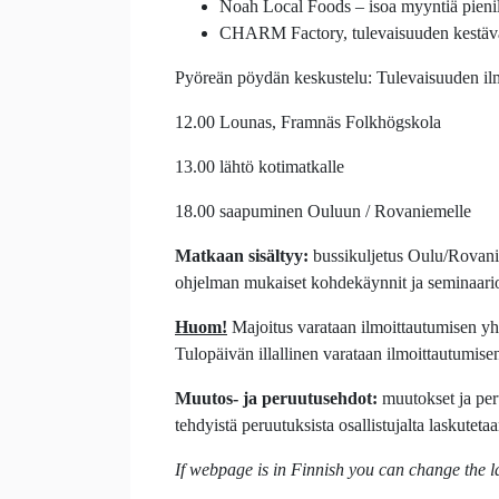
Noah Local Foods – isoa myyntiä pienille
CHARM Factory, tulevaisuuden kestävän
Pyöreän pöydän keskustelu: Tulevaisuuden ilma
12.00 Lounas, Framnäs Folkhögskola
13.00 lähtö kotimatkalle
18.00 saapuminen Ouluun / Rovaniemelle
Matkaan sisältyy:
bussikuljetus Oulu/Rovan
ohjelman mukaiset kohdekäynnit ja seminaarioh
Huom!
Majoitus varataan ilmoittautumisen yht
Tulopäivän illallinen varataan ilmoittautumis
Muutos- ja peruutusehdot:
muutokset ja per
tehdyistä peruutuksista osallistujalta laskutet
If webpage is in Finnish you can change the l