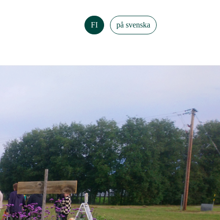
FI
på svenska