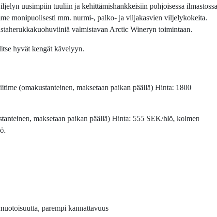
elyn uusimpiin tuuliin ja kehittämishankkeisiin pohjoisessa ilmastoss
mme monipuolisesti mm. nurmi-, palko- ja viljakasvien viljelykokeita.
ustaherukkakuohuviiniä valmistavan Arctic Wineryn toimintaan.
litse hyvät kengät kävelyyn.
iitime (omakustanteinen, maksetaan paikan päällä) Hinta: 1800
tanteinen, maksetaan paikan päällä) Hinta: 555 SEK/hlö, kolmen
ö.
muotoisuutta, parempi kannattavuus