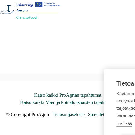
Tietoa
Käytämme
Katso kaikki ProAgrian tapahtumat
analysoi
Katso kaikki Maa- ja kotitalousnaisten tapahtumat
tarjotak
© Copyright ProAgria
Tietosuojaseloste
|
Saavutettavuusseloste
parantaa
Lue lisää