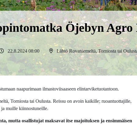
opintomatka Öjebyn Agro 
22.8.2024 08:00
Lähtö Rovaniemeltä, Torniosta tai Oulust
tumaan naapurimaan ilmastoviisaaseen elintarviketuotantoon.
, Torniosta tai Oulusta. Reissu on avoin kaikille; ruoantuottajille,
e ja muille kiinnostuneille.
ta, mutta osallistujat maksavat itse majoituksen ja ensimmäisen