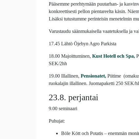
Pääsemme perehtymään puutarhan- ja kasvinvilj
konkreettisesti pellon pientareelta käsin. Näe
Lisäksi tutustumme perinteisin menetelmin m
Varustaudu säänmukaisella vaatetuksella ja va
17.45 Lähtö Öjebyn Agro Parkista
18.00 Majoittuminen,
Kust Hotell och Spa,
P
SEK/2hh
19.00 Illallinen,
Pensionatet,
Piitime (omakus
ruokalajin illallinen. Juomapaketti 250 SEK/hl
23.8. perjantai
9.00 seminaari
Puhujat:
Böle Kött och Potatis – enemmän moni