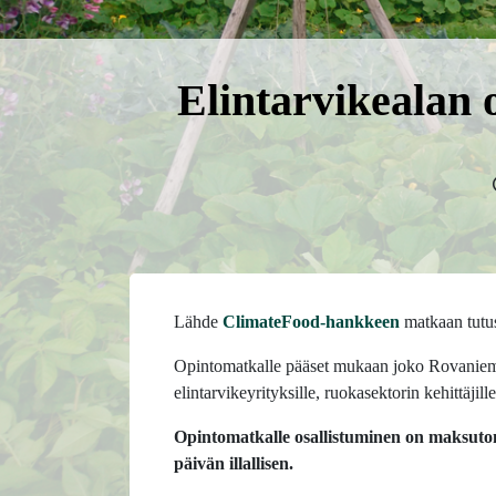
Elintarvikealan 
Lähde
ClimateFood-hankkeen
matkaan tutus
Opintomatkalle pääset mukaan joko Rovaniemeltä
elintarvikeyrityksille, ruokasektorin kehittäjill
Opintomatkalle osallistuminen on maksuton
päivän illallisen.