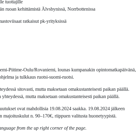
 tuottajille
 ruoan kehittämistä Älvsbynissä, Norrbottenissa
stoviisaat ratkaisut pk-yrityksissä
iemi-Piitime-Oulu/Rovaniemi, lounas kumpanakin opintomatkapäivänä,
jelma ja tulkkaus ruotsi-suomi-ruotsi.
eydessä sitovasti, mutta maksetaan omakustanteisesti paikan päällä.
en yhteydessä, mutta maksetaan omakustanteisesti paikan päällä.
uutukset ovat mahdollisia 19.08.2024 saakka. 19.08.2024 jälkeen
aan majoituskulut n. 90–170€, riippuen valitusta huonetyypistä.
anguage from the up right corner of the page.