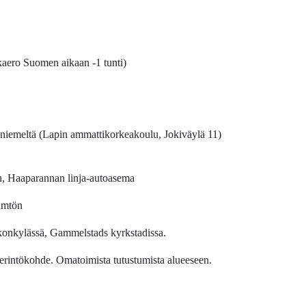
aikaero Suomen aikaan -1 tunti)
aniemeltä (Lapin ammattikorkeakoulu, Jokiväylä 11)
n, Haaparannan linja-autoasema
ämtön
onkylässä, Gammelstads kyrkstadissa.
intökohde. Omatoimista tutustumista alueeseen.