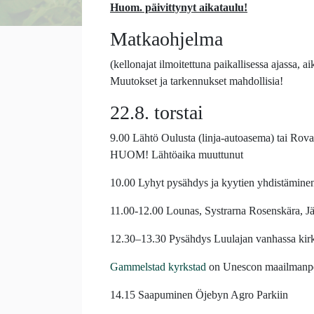
Huom. päivittynyt aikataulu!
Matkaohjelma
(kellonajat ilmoitettuna paikallisessa ajassa, 
Muutokset ja tarkennukset mahdollisia!
22.8. torstai
9.00 Lähtö Oulusta (linja-autoasema) tai Rov
HUOM! Lähtöaika muuttunut
10.00 Lyhyt pysähdys ja kyytien yhdistämine
11.00-12.00 Lounas, Systrarna Rosenskära, J
12.30–13.30 Pysähdys Luulajan vanhassa kirk
Gammelstad kyrkstad
on Unescon maailmanper
14.15 Saapuminen Öjebyn Agro Parkiin